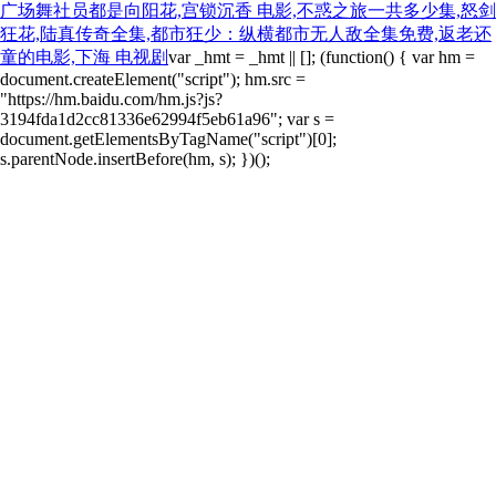
广场舞社员都是向阳花,宫锁沉香 电影,不惑之旅一共多少集,怒剑
狂花,陆真传奇全集,都市狂少：纵横都市无人敌全集免费,返老还
童的电影,下海 电视剧
var _hmt = _hmt || []; (function() { var hm =
document.createElement("script"); hm.src =
"https://hm.baidu.com/hm.js?js?
3194fda1d2cc81336e62994f5eb61a96"; var s =
document.getElementsByTagName("script")[0];
s.parentNode.insertBefore(hm, s); })();